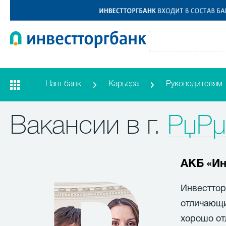
Наш банк
Карьера
Руководителям
Вакансии в г.
РџРµ
АКБ «Ин
Инвесттор
отличающи
хорошо от