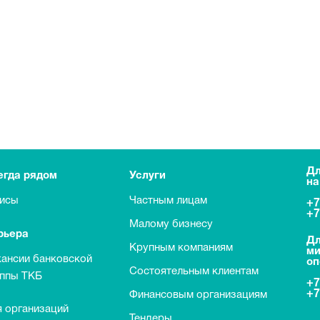
Дл
егда рядом
Услуги
на
исы
Частным лицам
+7
+7
Малому бизнесу
рьера
Дл
Крупным компаниям
ми
кансии банковской
оп
Состоятельным клиентам
уппы ТКБ
+7
+7
Финансовым организациям
 организаций
Тендеры