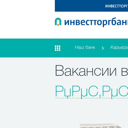
Наш банк
Карьера
Вакансии в
РџРµС‚Рµ