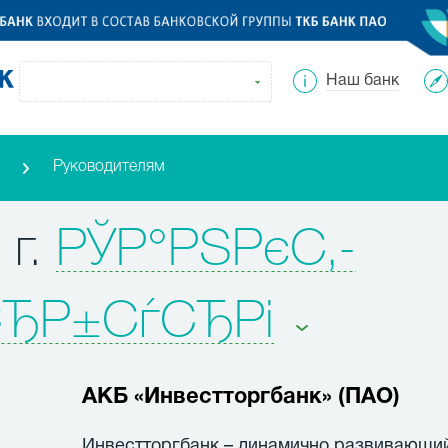
Наш банк
Руководителям
 г.
РЎР°РЅРєС‚-
СЂР±СѓСЂРі
АКБ «Инвестторгбанк» (ПАО)
Инвестторгбанк – динамично развивающий