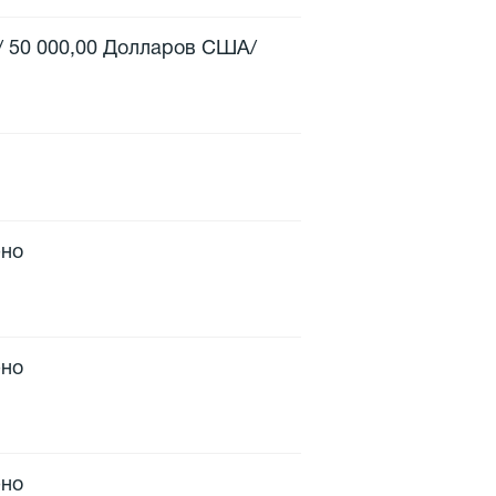
 / 50 000,00 Долларов США/
ено
ено
ено