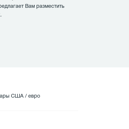
редлагает Вам разместить
.
лары США / евро