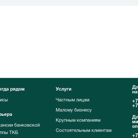
Дл
егда рядом
Услуги
на
исы
Частным лицам
+7
+7
Малому бизнесу
рьера
Дл
Крупным компаниям
ми
кансии банковской
оп
Состоятельным клиентам
уппы ТКБ
+7