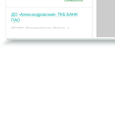
ДО «Александровский» ТКБ БАНК
ПАО
601650, Владимирская область, г.
Александров, ул. Ленина, д. 13, корп. 7
Подробнее
ДО «Алтайский» ТКБ БАНК ПАО
656056, г. Барнаул, пр-т Ленина, д. 26,
лит. А, пом. Н3
Подробнее
ДО «Белгородский» ТКБ БАНК ПАО
308015, Белгородская обл., г. Белгород,
Народный бульвар, д. 111
Подробнее
ДО «Братиславский» ТКБ БАНК ПАО