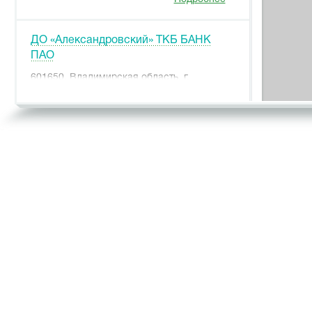
ДО «Александровский» ТКБ БАНК
ПАО
601650, Владимирская область, г.
Александров, ул. Ленина, д. 13, корп. 7
Подробнее
ДО «Алтайский» ТКБ БАНК ПАО
656056, г. Барнаул, пр-т Ленина, д. 26,
лит. А, пом. Н3
Подробнее
ДО «Белгородский» ТКБ БАНК ПАО
308015, Белгородская обл., г. Белгород,
Народный бульвар, д. 111
Подробнее
ДО «Братиславский» ТКБ БАНК ПАО