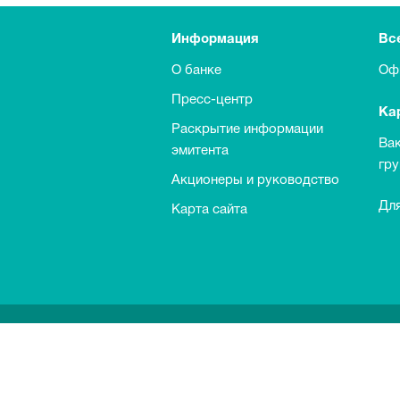
Информация
Вс
О банке
Оф
Пресс-центр
Ка
Раскрытие информации
Ва
эмитента
гр
Акционеры и руководство
Для
Карта сайта
Выкуп обыкновенных акций Банка
Информация о процентных ставках п
Информация по идентификации инос
Документы