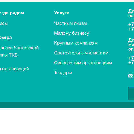
Дл
егда рядом
Услуги
на
исы
Частным лицам
+7
+7
Малому бизнесу
рьера
Дл
Крупным компаниям
ми
кансии банковской
оп
Состоятельным клиентам
уппы ТКБ
+7
+7
Финансовым организациям
 организаций
Тендеры
о договорам банковского вклада с физическими лицами
транных налогоплательщиков