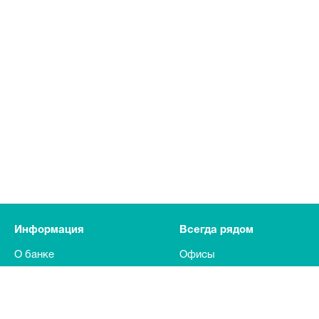
Информация
Всегда рядом
О банке
Офисы
Пресс-центр
Карьера
Раскрытие информации
Вакансии банковской