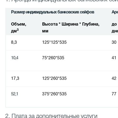
Размер индивидуальных банковских сейфов
Аре
Объем,
Высота * Ширина * Глубина,
до
3
дм
мм
дн
8,3
125*125*535
30
10,4
75*260*535
41
17,3
125*260*535
42
52,1
375*260*535
77
2. Плата за дополнительные услуги