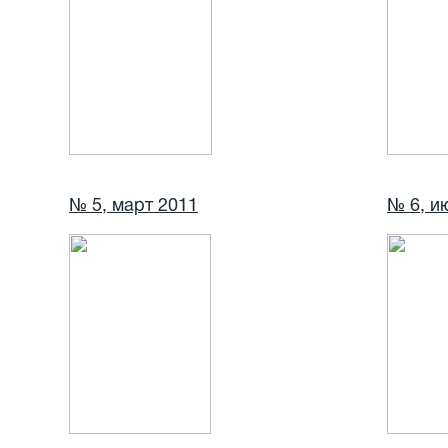
№ 5, март 2011
№ 6, и