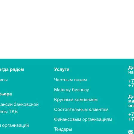
Дл
егда рядом
Услуги
на
исы
Частным лицам
+7
+7
Малому бизнесу
рьера
Дл
Крупным компаниям
ми
кансии банковской
оп
Состоятельным клиентам
уппы ТКБ
+7
+7
Финансовым организациям
 организаций
Тендеры