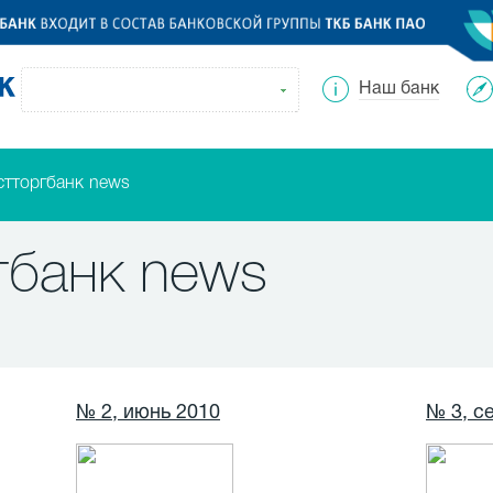
Наш банк
стторгбанк news
гбанк news
№ 2, июнь 2010
№ 3, с