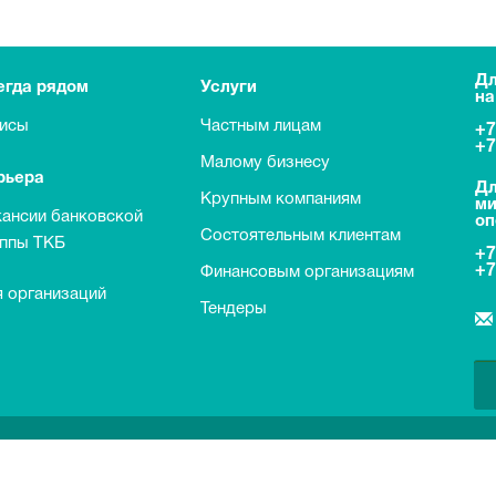
Дл
егда рядом
Услуги
на
исы
Частным лицам
+7
+7
Малому бизнесу
рьера
Дл
Крупным компаниям
ми
кансии банковской
оп
Состоятельным клиентам
уппы ТКБ
+7
+7
Финансовым организациям
 организаций
Тендеры
о договорам банковского вклада с физическими лицами