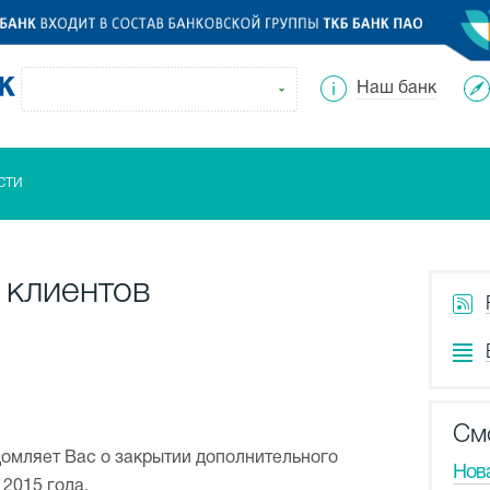
Наш банк
сти
 клиентов
См
домляет Вас о закрытии дополнительного
Нов
 2015 года.