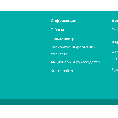
Информация
Вс
О банке
Оф
Пресс-центр
Ка
Раскрытие информации
Ва
эмитента
гр
Акционеры и руководство
Для
Карта сайта
Выкуп обыкновенных акций Банка
Информация о процентных ставках п