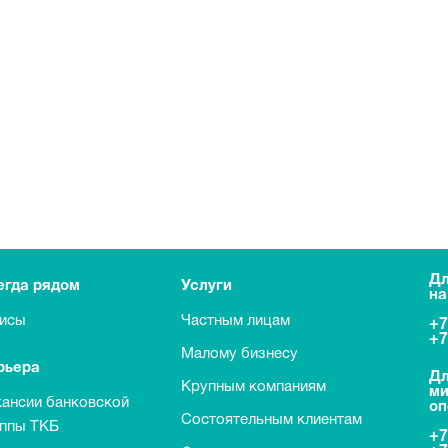
Дл
егда рядом
Услуги
на
исы
Частным лицам
+7
+7
Малому бизнесу
рьера
Дл
Крупным компаниям
ми
кансии банковской
оп
Состоятельным клиентам
уппы ТКБ
+7