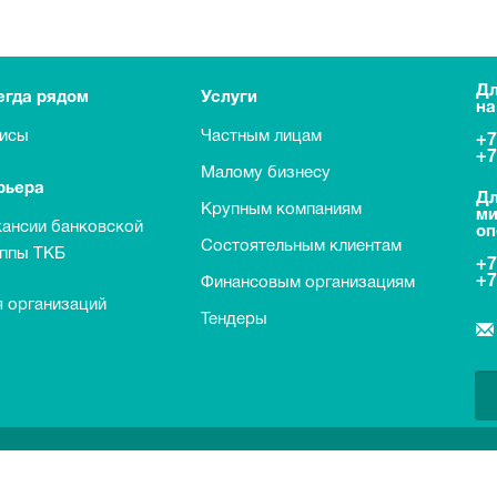
Дл
егда рядом
Услуги
на
исы
Частным лицам
+7
+7
Малому бизнесу
рьера
Дл
Крупным компаниям
ми
кансии банковской
оп
Состоятельным клиентам
уппы ТКБ
+7
+7
Финансовым организациям
 организаций
Тендеры
о договорам банковского вклада с физическими лицами