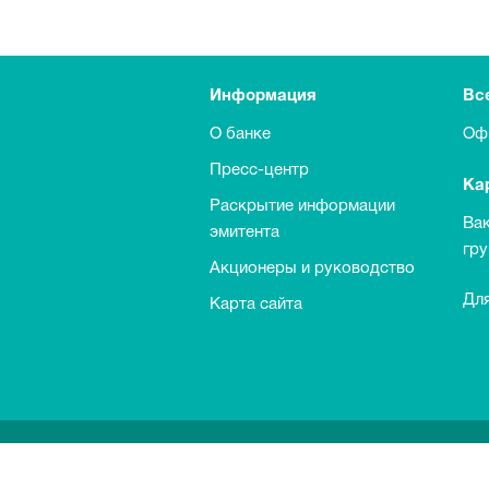
Информация
Вс
О банке
Оф
Пресс-центр
Ка
Раскрытие информации
Ва
эмитента
гр
Акционеры и руководство
Для
Карта сайта
Выкуп обыкновенных акций Банка
Информация о процентных ставках п