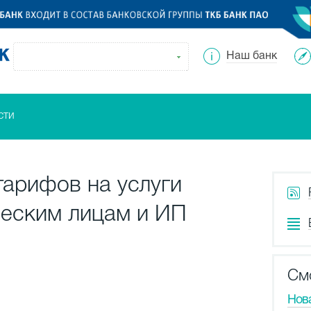
Наш банк
сти
тарифов на услуги
еским лицам и ИП
См
Нов