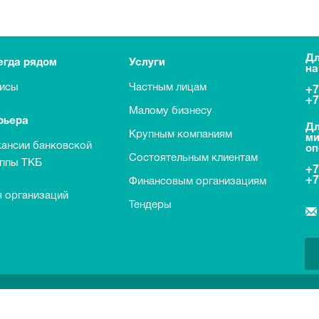
Дл
егда рядом
Услуги
на
исы
Частным лицам
+7
+7
Малому бизнесу
рьера
Дл
Крупным компаниям
ми
кансии банковской
оп
Состоятельным клиентам
уппы ТКБ
+7
+7
Финансовым организациям
 организаций
Тендеры
о договорам банковского вклада с физическими лицами