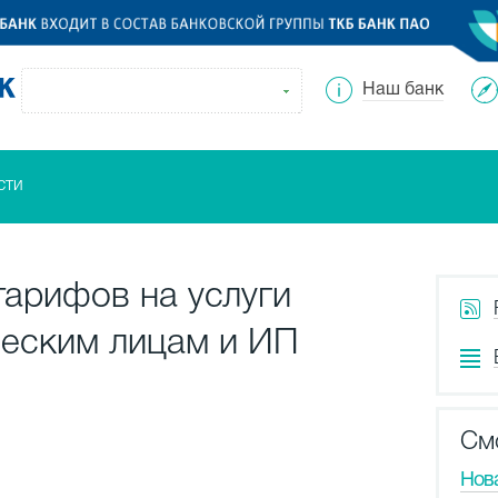
Наш банк
сти
тарифов на услуги
еским лицам и ИП
См
Нов