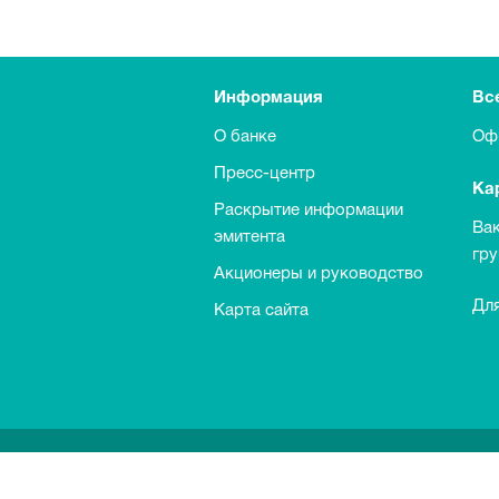
Информация
Вс
О банке
Оф
Пресс-центр
Ка
Раскрытие информации
Ва
эмитента
гр
Акционеры и руководство
Для
Карта сайта
Выкуп обыкновенных акций Банка
Информация о процентных ставках п