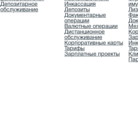
Депозитарное
Инкассация
им
обслуживание
Депозиты
Лиз
Документарные
Фак
операции
Док
Валютные операции
Ме
Дистанционное
Кор
обслуживание
Зар
Корпоративные карты
Инк
Тарифы
Та
Зарплатные проекты
Кли
Пар