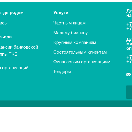
Дл
егда рядом
Услуги
на
исы
Частным лицам
+7
+7
Малому бизнесу
рьера
Дл
Крупным компаниям
ми
кансии банковской
оп
Состоятельным клиентам
уппы ТКБ
+7
+7
Финансовым организациям
 организаций
Тендеры
о договорам банковского вклада с физическими лицами
транных налогоплательщиков