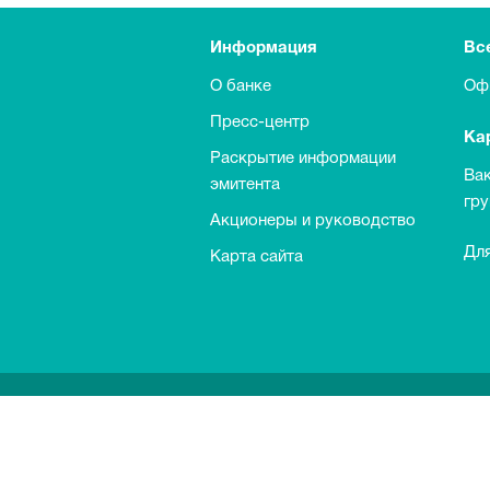
Информация
Вс
О банке
Оф
Пресс-центр
Ка
Раскрытие информации
Ва
эмитента
гр
Акционеры и руководство
Для
Карта сайта
Выкуп обыкновенных акций Банка
Информация о процентных ставках п
Информация по идентификации инос
Документы